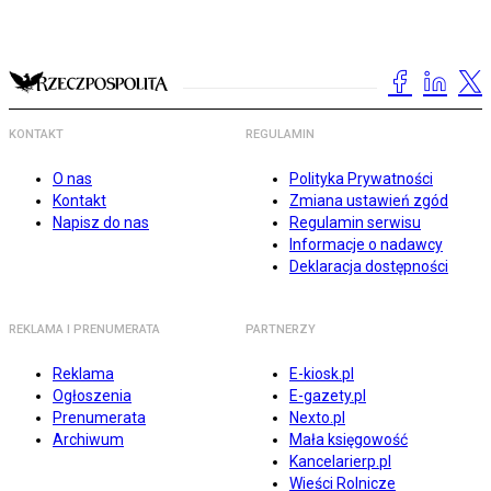
KONTAKT
REGULAMIN
O nas
Polityka Prywatności
Kontakt
Zmiana ustawień zgód
Napisz do nas
Regulamin serwisu
Informacje o nadawcy
Deklaracja dostępności
REKLAMA I PRENUMERATA
PARTNERZY
Reklama
E-kiosk.pl
Ogłoszenia
E-gazety.pl
Prenumerata
Nexto.pl
Archiwum
Mała księgowość
Kancelarierp.pl
Wieści Rolnicze