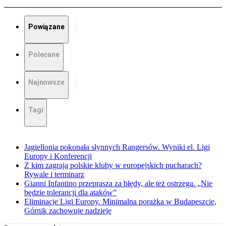
Powiązane
Polecane
Najnowsze
Tagi
Jagiellonia pokonała słynnych Rangersów. Wyniki el. Ligi
Europy i Konferencji
Z kim zagrają polskie kluby w europejskich pucharach?
Rywale i terminarz
Gianni Infantino przeprasza za błędy, ale też ostrzega. „Nie
będzie tolerancji dla ataków”
Eliminacje Ligi Europy. Minimalna porażka w Budapeszcie,
Górnik zachowuje nadzieję