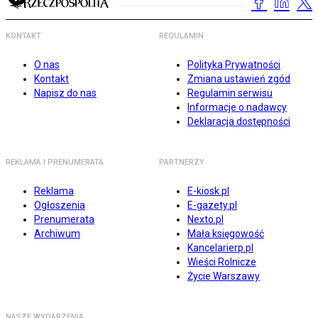
KONTAKT
REGULAMIN
O nas
Polityka Prywatności
Kontakt
Zmiana ustawień zgód
Napisz do nas
Regulamin serwisu
Informacje o nadawcy
Deklaracja dostępności
REKLAMA I PRENUMERATA
PARTNERZY
Reklama
E-kiosk.pl
Ogłoszenia
E-gazety.pl
Prenumerata
Nexto.pl
Archiwum
Mała księgowość
Kancelarierp.pl
Wieści Rolnicze
Życie Warszawy
NASZE WYDARZENIA