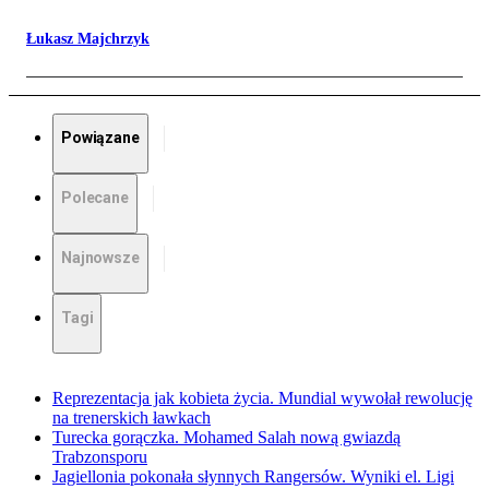
Łukasz Majchrzyk
Powiązane
Polecane
Najnowsze
Tagi
Reprezentacja jak kobieta życia. Mundial wywołał rewolucję
na trenerskich ławkach
Turecka gorączka. Mohamed Salah nową gwiazdą
Trabzonsporu
Jagiellonia pokonała słynnych Rangersów. Wyniki el. Ligi