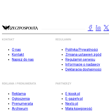
KONTAKT
REGULAMIN
O nas
Polityka Prywatności
Kontakt
Zmiana ustawień zgód
Napisz do nas
Regulamin serwisu
Informacje o nadawcy
Deklaracja dostępności
REKLAMA I PRENUMERATA
PARTNERZY
Reklama
E-kiosk.pl
Ogłoszenia
E-gazety.pl
Prenumerata
Nexto.pl
Archiwum
Mała księgowość