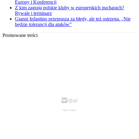
Europy i Konferencji
Z kim zagrają polskie kluby w europejskich pucharach?
Rywale i terminarz
Gianni Infantino przeprasza za błędy, ale też ostrzega. „Nie
będzie tolerancji dla ataków”
Promowane treści