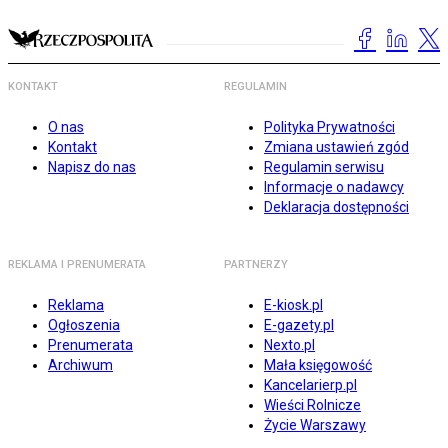
KONTAKT
REGULAMIN
O nas
Polityka Prywatności
Kontakt
Zmiana ustawień zgód
Napisz do nas
Regulamin serwisu
Informacje o nadawcy
Deklaracja dostępności
REKLAMA I PRENUMERATA
PARTNERZY
Reklama
E-kiosk.pl
Ogłoszenia
E-gazety.pl
Prenumerata
Nexto.pl
Archiwum
Mała księgowość
Kancelarierp.pl
Wieści Rolnicze
Życie Warszawy