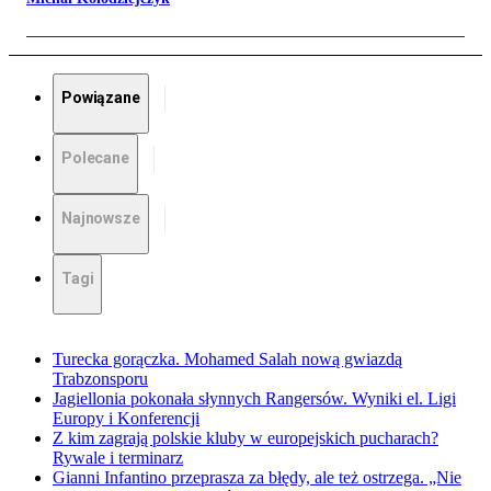
Powiązane
Polecane
Najnowsze
Tagi
Turecka gorączka. Mohamed Salah nową gwiazdą
Trabzonsporu
Jagiellonia pokonała słynnych Rangersów. Wyniki el. Ligi
Europy i Konferencji
Z kim zagrają polskie kluby w europejskich pucharach?
Rywale i terminarz
Gianni Infantino przeprasza za błędy, ale też ostrzega. „Nie