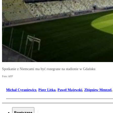
Spotkanie z Niemcami ma być rozegrane na stadionie w Gdańsku
Foto: AFP
Michał Cyraniewicz
,
Piotr Litka
,
Paweł Majewski
,
Zbigniew Mentzel
Powiązane