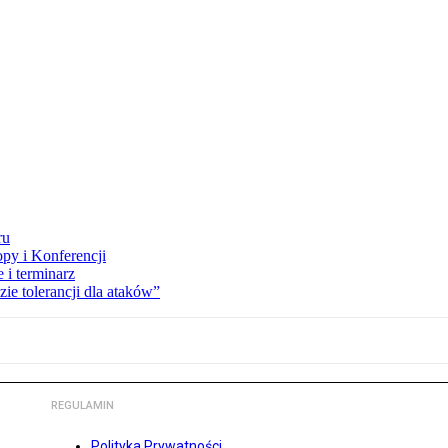
ru
opy i Konferencji
 i terminarz
zie tolerancji dla ataków”
REGULAMIN
Polityka Prywatności