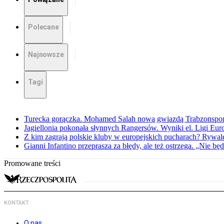
Polecane
Najnowsze
Tagi
Turecka gorączka. Mohamed Salah nową gwiazdą Trabzonspo
Jagiellonia pokonała słynnych Rangersów. Wyniki el. Ligi Eur
Z kim zagrają polskie kluby w europejskich pucharach? Rywale
Gianni Infantino przeprasza za błędy, ale też ostrzega. „Nie będ
Promowane treści
KONTAKT
O nas