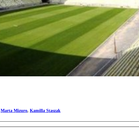
,
Marta Mizuro
,
Kamilla Staszak