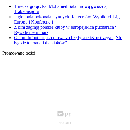
Turecka gorączka. Mohamed Salah nową gwiazdą
Trabzonsporu
Jagiellonia pokonała słynnych Rangersów. Wyniki el. Ligi
Europy i Konferencji
Z kim zagrają polskie kluby w europejskich pucharach?
Rywale i terminarz
Gianni Infantino przeprasza za błędy, ale też ostrzega. „Nie
będzie tolerancji dla ataków”
Promowane treści