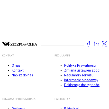
KONTAKT
REGULAMIN
O nas
Polityka Prywatności
Kontakt
Zmiana ustawień zgód
Napisz do nas
Regulamin serwisu
Informacje o nadawcy
Deklaracja dostępności
REKLAMA I PRENUMERATA
PARTNERZY
Reklama
E-kiosk.pl