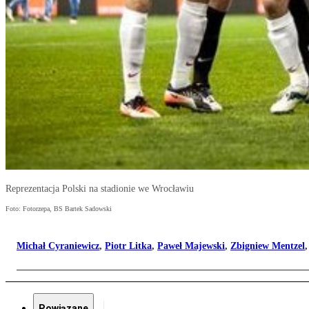
Reprezentacja Polski na stadionie we Wrocławiu
Foto: Fotorzepa, BS Bartek Sadowski
Michał Cyraniewicz
,
Piotr Litka
,
Paweł Majewski
,
Zbigniew Mentzel
Powiązane