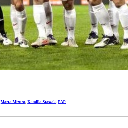
,
Marta Mizuro
,
Kamilla Staszak
,
PAP