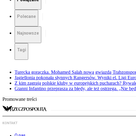
Polecane
Najnowsze
Tagi
Turecka gorączka. Mohamed Salah nową gwiazdą Trabzonspo
Jagiellonia pokonała słynnych Rangersów. Wyniki el. Ligi Eur
Z kim zagrają polskie kluby w europejskich pucharach? Rywale
Gianni Infantino przeprasza za błędy, ale też ostrzega. „Nie będ
Promowane treści
KONTAKT
O nas