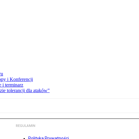
ru
opy i Konferencji
 i terminarz
zie tolerancji dla ataków”
REGULAMIN
Polityka Prywatności