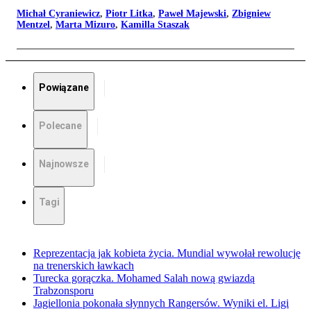
Michał Cyraniewicz
,
Piotr Litka
,
Paweł Majewski
,
Zbigniew
Mentzel
,
Marta Mizuro
,
Kamilla Staszak
Powiązane
Polecane
Najnowsze
Tagi
Reprezentacja jak kobieta życia. Mundial wywołał rewolucję
na trenerskich ławkach
Turecka gorączka. Mohamed Salah nową gwiazdą
Trabzonsporu
Jagiellonia pokonała słynnych Rangersów. Wyniki el. Ligi