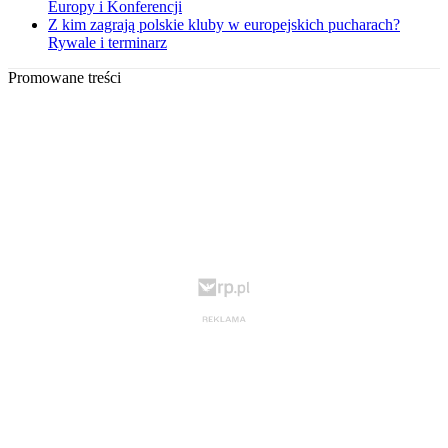
Europy i Konferencji
Z kim zagrają polskie kluby w europejskich pucharach?
Rywale i terminarz
Promowane treści