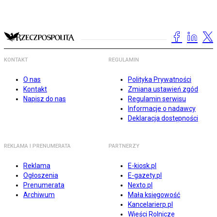
KONTAKT
REGULAMIN
O nas
Polityka Prywatności
Kontakt
Zmiana ustawień zgód
Napisz do nas
Regulamin serwisu
Informacje o nadawcy
Deklaracja dostępności
REKLAMA I PRENUMERATA
PARTNERZY
Reklama
E-kiosk.pl
Ogłoszenia
E-gazety.pl
Prenumerata
Nexto.pl
Archiwum
Mała księgowość
Kancelarierp.pl
Wieści Rolnicze