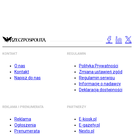
KONTAKT
REGULAMIN
O nas
Polityka Prywatności
Kontakt
Zmiana ustawień zgód
Napisz do nas
Regulamin serwisu
Informacje o nadawcy
Deklaracja dostępności
REKLAMA I PRENUMERATA
PARTNERZY
Reklama
E-kiosk.pl
Ogłoszenia
E-gazety.pl
Prenumerata
Nexto.pl