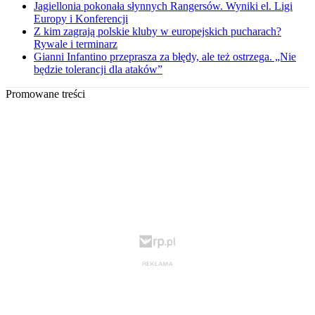
Jagiellonia pokonała słynnych Rangersów. Wyniki el. Ligi
Europy i Konferencji
Z kim zagrają polskie kluby w europejskich pucharach?
Rywale i terminarz
Gianni Infantino przeprasza za błędy, ale też ostrzega. „Nie
będzie tolerancji dla ataków”
Promowane treści