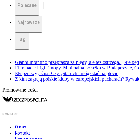
Polecane
Najnowsze
Tagi
Gianni Infantino przeprasza za błędy, ale też ostrzega. „Nie będ
Eliminacje Ligi Europy. Minimalna porażka w Budapeszcie, G
Ekspert wyjaśnia: Czy „Staruch” mógł stać na płocie
Z kim zagrają polskie kluby w europejskich pucharach? Rywale
Promowane treści
KONTAKT
O nas
Kontakt