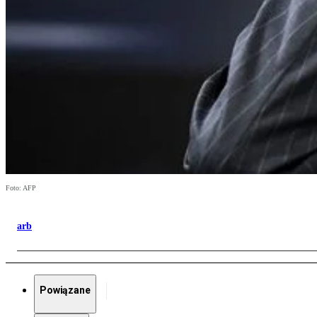
Foto: AFP
arb
Powiązane