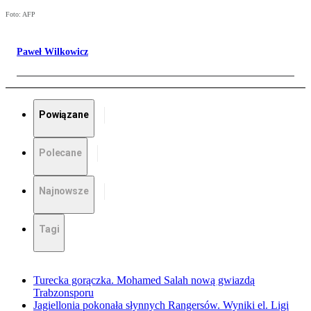
Foto: AFP
Paweł Wilkowicz
Powiązane
Polecane
Najnowsze
Tagi
Turecka gorączka. Mohamed Salah nową gwiazdą
Trabzonsporu
Jagiellonia pokonała słynnych Rangersów. Wyniki el. Ligi