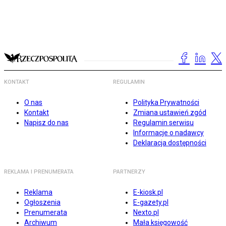
KONTAKT
REGULAMIN
O nas
Polityka Prywatności
Kontakt
Zmiana ustawień zgód
Napisz do nas
Regulamin serwisu
Informacje o nadawcy
Deklaracja dostępności
REKLAMA I PRENUMERATA
PARTNERZY
Reklama
E-kiosk.pl
Ogłoszenia
E-gazety.pl
Prenumerata
Nexto.pl
Archiwum
Mała księgowość