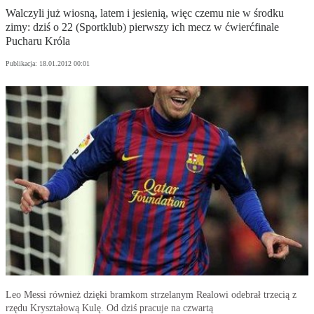
Walczyli już wiosną, latem i jesienią, więc czemu nie w środku
zimy: dziś o 22 (Sportklub) pierwszy ich mecz w ćwierćfinale
Pucharu Króla
Publikacja:
18.01.2012 00:01
Leo Messi również dzięki bramkom strzelanym Realowi odebrał trzecią z
rzędu Kryształową Kulę. Od dziś pracuje na czwartą