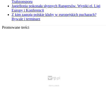
Trabzonsporu
Jagiellonia pokonała słynnych Rangersów. Wyniki el. Ligi
Europy i Konferencji
Z kim zagrają polskie kluby w europejskich pucharach?
Rywale i terminarz
Promowane treści