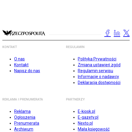
KONTAKT
REGULAMIN
O nas
Polityka Prywatności
Kontakt
Zmiana ustawień zgód
Napisz do nas
Regulamin serwisu
Informacje o nadawcy
Deklaracja dostępności
REKLAMA I PRENUMERATA
PARTNERZY
Reklama
E-kiosk.pl
Ogłoszenia
E-gazety.pl
Prenumerata
Nexto.pl
Archiwum
Mała księgowość