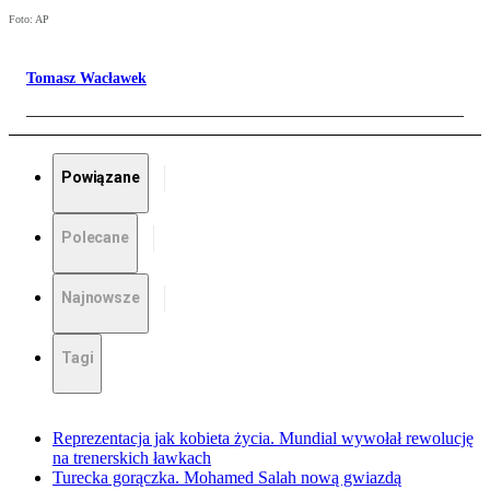
Foto: AP
Tomasz Wacławek
Powiązane
Polecane
Najnowsze
Tagi
Reprezentacja jak kobieta życia. Mundial wywołał rewolucję
na trenerskich ławkach
Turecka gorączka. Mohamed Salah nową gwiazdą