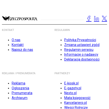
KONTAKT
REGULAMIN
O nas
Polityka Prywatności
Kontakt
Zmiana ustawień zgód
Napisz do nas
Regulamin serwisu
Informacje o nadawcy
Deklaracja dostępności
REKLAMA I PRENUMERATA
PARTNERZY
Reklama
E-kiosk.pl
Ogłoszenia
E-gazety.pl
Prenumerata
Nexto.pl
Archiwum
Mała księgowość
Kancelarierp.pl
Wieści Rolnicze