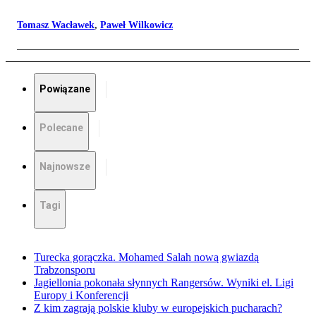
Tomasz Wacławek
,
Paweł Wilkowicz
Powiązane
Polecane
Najnowsze
Tagi
Turecka gorączka. Mohamed Salah nową gwiazdą
Trabzonsporu
Jagiellonia pokonała słynnych Rangersów. Wyniki el. Ligi
Europy i Konferencji
Z kim zagrają polskie kluby w europejskich pucharach?