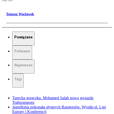
Foto: AFP
Tomasz Wacławek
Powiązane
Polecane
Najnowsze
Tagi
Turecka gorączka. Mohamed Salah nową gwiazdą
Trabzonsporu
Jagiellonia pokonała słynnych Rangersów. Wyniki el. Ligi
Europy i Konferencji