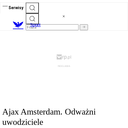
Serwisy
S
port
Ajax Amsterdam. Odważni
uwodziciele