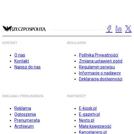
KONTAKT
REGULAMIN
O nas
Polityka Prywatności
Kontakt
Zmiana ustawień zgód
Napisz do nas
Regulamin serwisu
Informacje o nadawcy
Deklaracja dostępności
REKLAMA I PRENUMERATA
PARTNERZY
Reklama
E-kiosk.pl
Ogłoszenia
E-gazety.pl
Prenumerata
Nexto.pl
Archiwum
Mała księgowość
Kancelarierp.pl