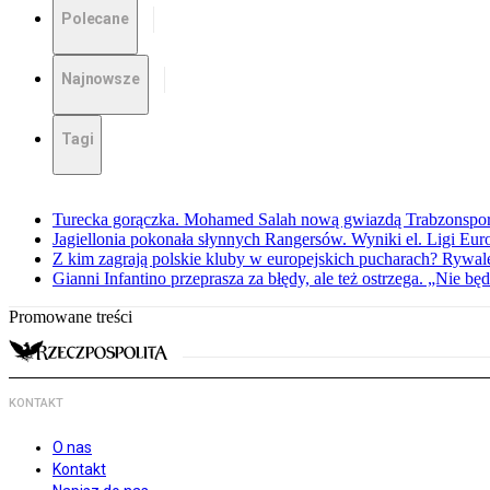
Polecane
Najnowsze
Tagi
Turecka gorączka. Mohamed Salah nową gwiazdą Trabzonspo
Jagiellonia pokonała słynnych Rangersów. Wyniki el. Ligi Eur
Z kim zagrają polskie kluby w europejskich pucharach? Rywale
Gianni Infantino przeprasza za błędy, ale też ostrzega. „Nie będ
Promowane treści
KONTAKT
O nas
Kontakt