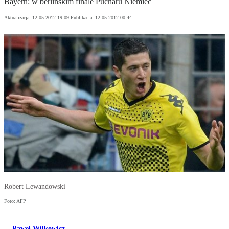
Bayern: w berlińskim finale Pucharu Niemiec
Aktualizacja:
12.05.2012 19:09
Publikacja:
12.05.2012 00:44
Robert Lewandowski
Foto: AFP
Paweł Wilkowicz