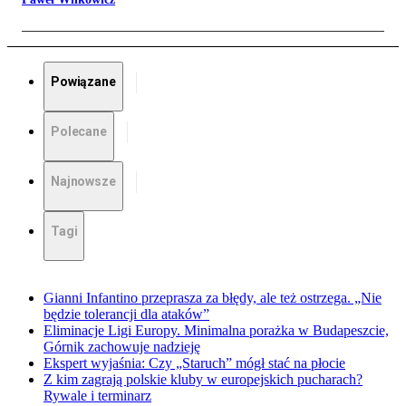
Powiązane
Polecane
Najnowsze
Tagi
Gianni Infantino przeprasza za błędy, ale też ostrzega. „Nie
będzie tolerancji dla ataków”
Eliminacje Ligi Europy. Minimalna porażka w Budapeszcie,
Górnik zachowuje nadzieję
Ekspert wyjaśnia: Czy „Staruch” mógł stać na płocie
Z kim zagrają polskie kluby w europejskich pucharach?
Rywale i terminarz