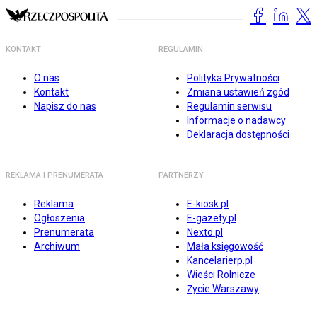
KONTAKT
REGULAMIN
O nas
Polityka Prywatności
Kontakt
Zmiana ustawień zgód
Napisz do nas
Regulamin serwisu
Informacje o nadawcy
Deklaracja dostępności
REKLAMA I PRENUMERATA
PARTNERZY
Reklama
E-kiosk.pl
Ogłoszenia
E-gazety.pl
Prenumerata
Nexto.pl
Archiwum
Mała księgowość
Kancelarierp.pl
Wieści Rolnicze
Życie Warszawy