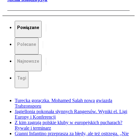
Powiązane
Polecane
Najnowsze
Tagi
Turecka gorączka. Mohamed Salah nową gwiazdą
Trabzonsporu
Jagiellonia pokonała słynnych Rangersów. Wyniki el. Ligi
Europy i Konferencji
Z kim zagrają polskie kluby w europejskich pucharach?
Rywale i terminarz
Gianni Infantino przeprasza za błędy, ale też ostrzega. „Nie