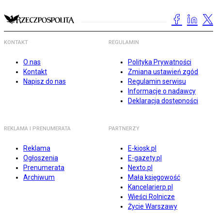
KONTAKT
REGULAMIN
O nas
Polityka Prywatności
Kontakt
Zmiana ustawień zgód
Napisz do nas
Regulamin serwisu
Informacje o nadawcy
Deklaracja dostępności
REKLAMA I PRENUMERATA
PARTNERZY
Reklama
E-kiosk.pl
Ogłoszenia
E-gazety.pl
Prenumerata
Nexto.pl
Archiwum
Mała księgowość
Kancelarierp.pl
Wieści Rolnicze
Życie Warszawy