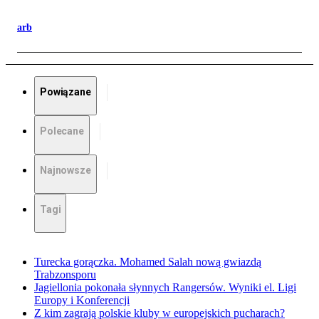
arb
Powiązane
Polecane
Najnowsze
Tagi
Turecka gorączka. Mohamed Salah nową gwiazdą
Trabzonsporu
Jagiellonia pokonała słynnych Rangersów. Wyniki el. Ligi
Europy i Konferencji
Z kim zagrają polskie kluby w europejskich pucharach?