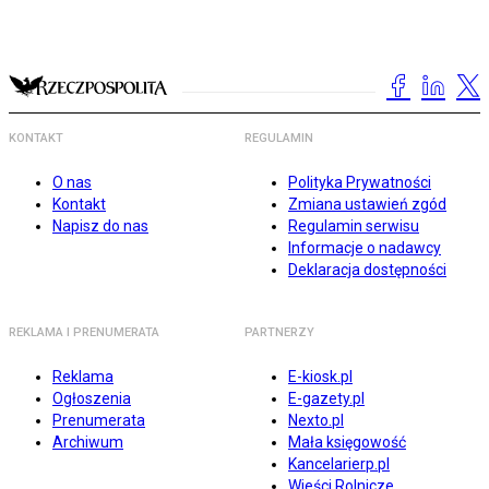
KONTAKT
REGULAMIN
O nas
Polityka Prywatności
Kontakt
Zmiana ustawień zgód
Napisz do nas
Regulamin serwisu
Informacje o nadawcy
Deklaracja dostępności
REKLAMA I PRENUMERATA
PARTNERZY
Reklama
E-kiosk.pl
Ogłoszenia
E-gazety.pl
Prenumerata
Nexto.pl
Archiwum
Mała księgowość
Kancelarierp.pl
Wieści Rolnicze