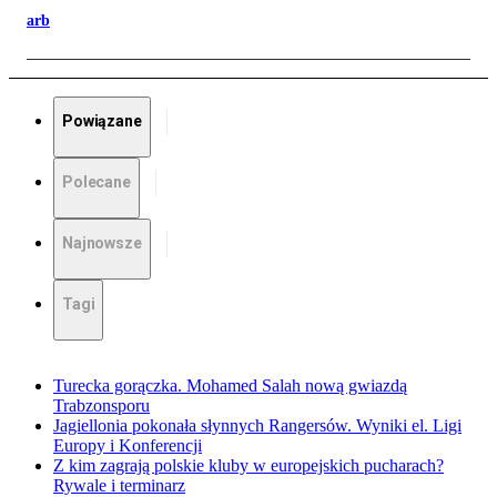
arb
Powiązane
Polecane
Najnowsze
Tagi
Turecka gorączka. Mohamed Salah nową gwiazdą
Trabzonsporu
Jagiellonia pokonała słynnych Rangersów. Wyniki el. Ligi
Europy i Konferencji
Z kim zagrają polskie kluby w europejskich pucharach?
Rywale i terminarz