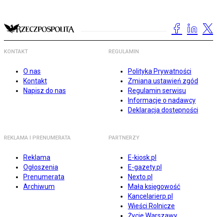
KONTAKT
REGULAMIN
O nas
Polityka Prywatności
Kontakt
Zmiana ustawień zgód
Napisz do nas
Regulamin serwisu
Informacje o nadawcy
Deklaracja dostępności
REKLAMA I PRENUMERATA
PARTNERZY
Reklama
E-kiosk.pl
Ogłoszenia
E-gazety.pl
Prenumerata
Nexto.pl
Archiwum
Mała księgowość
Kancelarierp.pl
Wieści Rolnicze
Życie Warszawy