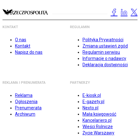
KONTAKT
REGULAMIN
O nas
Polityka Prywatności
Kontakt
Zmiana ustawień zgód
Napisz do nas
Regulamin serwisu
Informacje o nadawcy
Deklaracja dostępności
REKLAMA I PRENUMERATA
PARTNERZY
Reklama
E-kiosk.pl
Ogłoszenia
E-gazety.pl
Prenumerata
Nexto.pl
Archiwum
Mała księgowość
Kancelarierp.pl
Wieści Rolnicze
Życie Warszawy