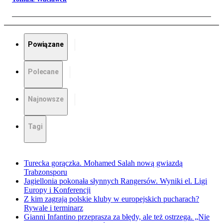
Powiązane
Polecane
Najnowsze
Tagi
Turecka gorączka. Mohamed Salah nową gwiazdą
Trabzonsporu
Jagiellonia pokonała słynnych Rangersów. Wyniki el. Ligi
Europy i Konferencji
Z kim zagrają polskie kluby w europejskich pucharach?
Rywale i terminarz
Gianni Infantino przeprasza za błędy, ale też ostrzega. „Nie