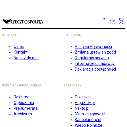
KONTAKT
REGULAMIN
O nas
Polityka Prywatności
Kontakt
Zmiana ustawień zgód
Napisz do nas
Regulamin serwisu
Informacje o nadawcy
Deklaracja dostępności
REKLAMA I PRENUMERATA
PARTNERZY
Reklama
E-kiosk.pl
Ogłoszenia
E-gazety.pl
Prenumerata
Nexto.pl
Archiwum
Mała księgowość
Kancelarierp.pl
Wieści Rolnicze