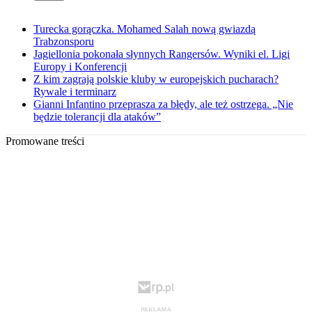
Turecka gorączka. Mohamed Salah nową gwiazdą
Trabzonsporu
Jagiellonia pokonała słynnych Rangersów. Wyniki el. Ligi
Europy i Konferencji
Z kim zagrają polskie kluby w europejskich pucharach?
Rywale i terminarz
Gianni Infantino przeprasza za błędy, ale też ostrzega. „Nie
będzie tolerancji dla ataków”
Promowane treści