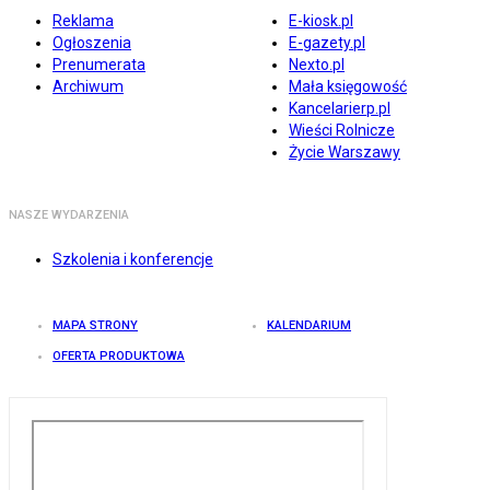
Reklama
E-kiosk.pl
Ogłoszenia
E-gazety.pl
Prenumerata
Nexto.pl
Archiwum
Mała księgowość
Kancelarierp.pl
Wieści Rolnicze
Życie Warszawy
NASZE WYDARZENIA
Szkolenia i konferencje
MAPA STRONY
KALENDARIUM
OFERTA PRODUKTOWA