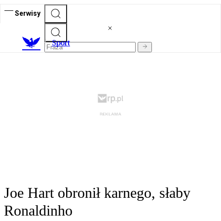
Serwisy
S
port
Joe Hart obronił karnego, słaby
Ronaldinho