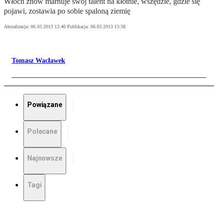
Włoch znów marnuje swój talent na kłótnie, wszędzie, gdzie się
pojawi, zostawia po sobie spaloną ziemię
Aktualizacja:
06.03.2013 13:40
Publikacja:
06.03.2013 13:38
Tomasz Wacławek
Powiązane
Polecane
Najnowsze
Tagi