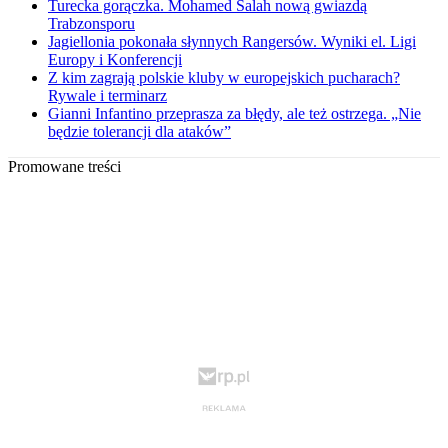
Turecka gorączka. Mohamed Salah nową gwiazdą
Trabzonsporu
Jagiellonia pokonała słynnych Rangersów. Wyniki el. Ligi
Europy i Konferencji
Z kim zagrają polskie kluby w europejskich pucharach?
Rywale i terminarz
Gianni Infantino przeprasza za błędy, ale też ostrzega. „Nie
będzie tolerancji dla ataków”
Promowane treści