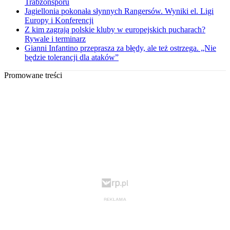
Trabzonsporu
Jagiellonia pokonała słynnych Rangersów. Wyniki el. Ligi
Europy i Konferencji
Z kim zagrają polskie kluby w europejskich pucharach?
Rywale i terminarz
Gianni Infantino przeprasza za błędy, ale też ostrzega. „Nie
będzie tolerancji dla ataków”
Promowane treści