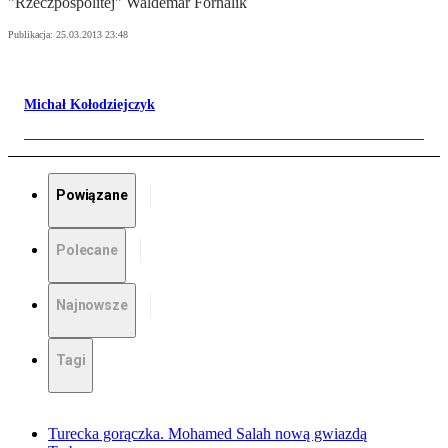
"Rzeczpospolitej" Waldemar Fornalik
Publikacja:
25.03.2013 23:48
Michał Kołodziejczyk
Powiązane
Polecane
Najnowsze
Tagi
Turecka gorączka. Mohamed Salah nową gwiazdą