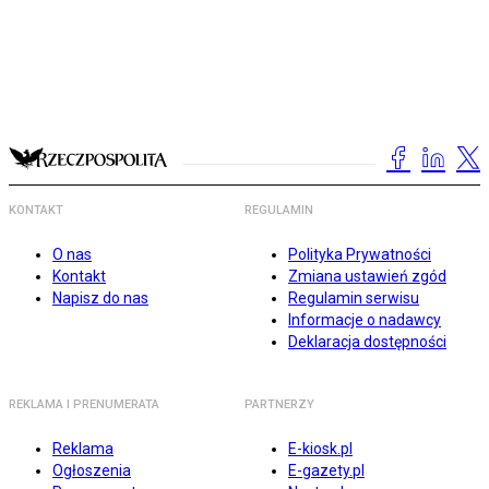
KONTAKT
REGULAMIN
O nas
Polityka Prywatności
Kontakt
Zmiana ustawień zgód
Napisz do nas
Regulamin serwisu
Informacje o nadawcy
Deklaracja dostępności
REKLAMA I PRENUMERATA
PARTNERZY
Reklama
E-kiosk.pl
Ogłoszenia
E-gazety.pl