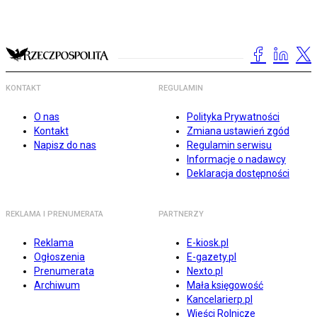
KONTAKT
REGULAMIN
O nas
Polityka Prywatności
Kontakt
Zmiana ustawień zgód
Napisz do nas
Regulamin serwisu
Informacje o nadawcy
Deklaracja dostępności
REKLAMA I PRENUMERATA
PARTNERZY
Reklama
E-kiosk.pl
Ogłoszenia
E-gazety.pl
Prenumerata
Nexto.pl
Archiwum
Mała księgowość
Kancelarierp.pl
Wieści Rolnicze