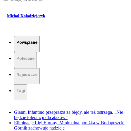
Foto: Fotorzepa, Marian Zubrzycki
Michał Kołodziejczyk
Powiązane
Polecane
Najnowsze
Tagi
Gianni Infantino przeprasza za błędy, ale też ostrzega. „Nie
będzie tolerancji dla ataków”
Eliminacje Ligi Europy. Minimalna porażka w Budapeszcie,
Górnik zachowuje nadzieję