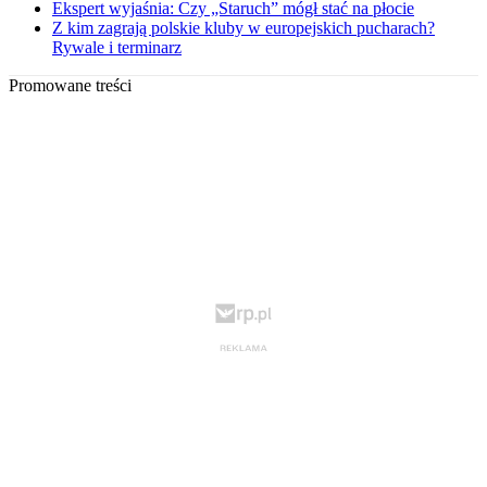
Ekspert wyjaśnia: Czy „Staruch” mógł stać na płocie
Z kim zagrają polskie kluby w europejskich pucharach?
Rywale i terminarz
Promowane treści