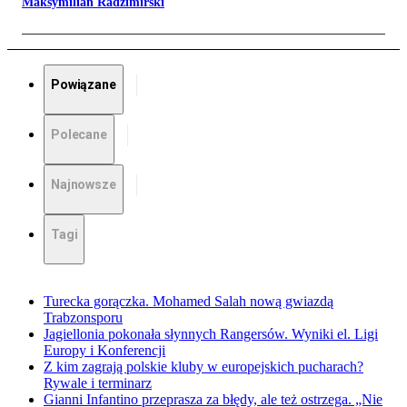
Maksymilian Radzimirski
Powiązane
Polecane
Najnowsze
Tagi
Turecka gorączka. Mohamed Salah nową gwiazdą
Trabzonsporu
Jagiellonia pokonała słynnych Rangersów. Wyniki el. Ligi
Europy i Konferencji
Z kim zagrają polskie kluby w europejskich pucharach?
Rywale i terminarz
Gianni Infantino przeprasza za błędy, ale też ostrzega. „Nie