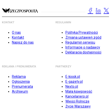
KONTAKT
REGULAMIN
O nas
Polityka Prywatności
Kontakt
Zmiana ustawień zgód
Napisz do nas
Regulamin serwisu
Informacje o nadawcy
Deklaracja dostępności
REKLAMA I PRENUMERATA
PARTNERZY
Reklama
E-kiosk.pl
Ogłoszenia
E-gazety.pl
Prenumerata
Nexto.pl
Archiwum
Mała księgowość
Kancelarierp.pl
Wieści Rolnicze
Życie Warszawy