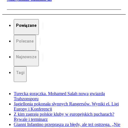
Powiązane
Polecane
Najnowsze
Tagi
Turecka gorączka. Mohamed Salah nową gwiazdą
Trabzonsporu
Jagiellonia pokonała słynnych Rangersów. Wyniki el. Ligi
Europy i Konferencji
Z kim zagrają polskie kluby w europejskich pucharach?
Rywale i terminarz
Gianni Infantino przeprasza za błędy, ale też ostrzega. „Nie