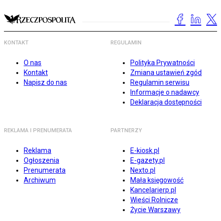
KONTAKT
REGULAMIN
O nas
Polityka Prywatności
Kontakt
Zmiana ustawień zgód
Napisz do nas
Regulamin serwisu
Informacje o nadawcy
Deklaracja dostępności
REKLAMA I PRENUMERATA
PARTNERZY
Reklama
E-kiosk.pl
Ogłoszenia
E-gazety.pl
Prenumerata
Nexto.pl
Archiwum
Mała księgowość
Kancelarierp.pl
Wieści Rolnicze
Życie Warszawy