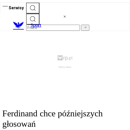
Serwisy
S
port
Ferdinand chce późniejszych
głosowań