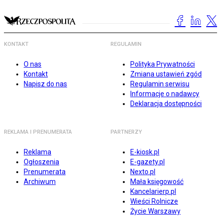
KONTAKT
REGULAMIN
O nas
Polityka Prywatności
Kontakt
Zmiana ustawień zgód
Napisz do nas
Regulamin serwisu
Informacje o nadawcy
Deklaracja dostępności
REKLAMA I PRENUMERATA
PARTNERZY
Reklama
E-kiosk.pl
Ogłoszenia
E-gazety.pl
Prenumerata
Nexto.pl
Archiwum
Mała księgowość
Kancelarierp.pl
Wieści Rolnicze
Życie Warszawy