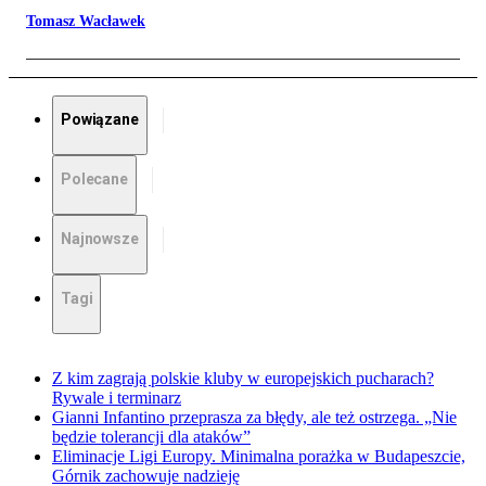
Tomasz Wacławek
Powiązane
Polecane
Najnowsze
Tagi
Z kim zagrają polskie kluby w europejskich pucharach?
Rywale i terminarz
Gianni Infantino przeprasza za błędy, ale też ostrzega. „Nie
będzie tolerancji dla ataków”
Eliminacje Ligi Europy. Minimalna porażka w Budapeszcie,
Górnik zachowuje nadzieję