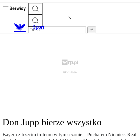
Serwisy
S
port
Don Jupp bierze wszystko
Bayern z trzecim trofeum w tym sezonie – Pucharem Niemiec. Real