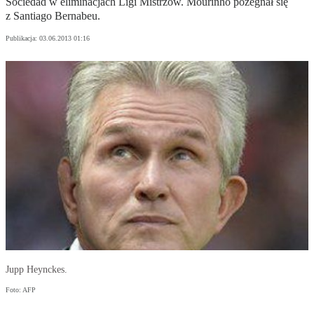
Sociedad w eliminacjach Ligi Mistrzów. Mourinho pożegnał się
z Santiago Bernabeu.
Publikacja:
03.06.2013 01:16
Jupp Heynckes.
Foto: AFP