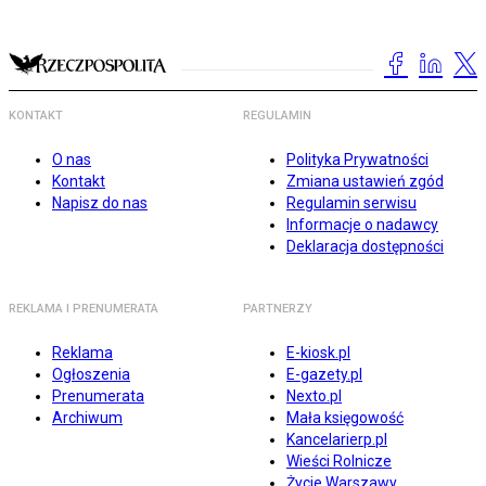
KONTAKT
REGULAMIN
O nas
Polityka Prywatności
Kontakt
Zmiana ustawień zgód
Napisz do nas
Regulamin serwisu
Informacje o nadawcy
Deklaracja dostępności
REKLAMA I PRENUMERATA
PARTNERZY
Reklama
E-kiosk.pl
Ogłoszenia
E-gazety.pl
Prenumerata
Nexto.pl
Archiwum
Mała księgowość
Kancelarierp.pl
Wieści Rolnicze
Życie Warszawy