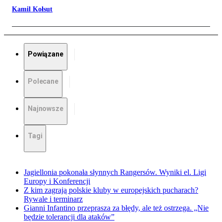
Kamil Kołsut
Powiązane
Polecane
Najnowsze
Tagi
Jagiellonia pokonała słynnych Rangersów. Wyniki el. Ligi
Europy i Konferencji
Z kim zagrają polskie kluby w europejskich pucharach?
Rywale i terminarz
Gianni Infantino przeprasza za błędy, ale też ostrzega. „Nie
będzie tolerancji dla ataków”