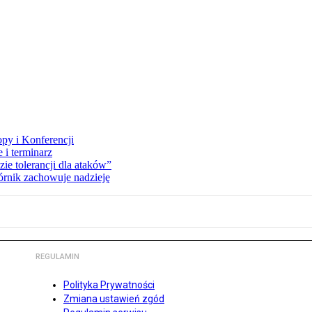
opy i Konferencji
 i terminarz
zie tolerancji dla ataków”
órnik zachowuje nadzieję
REGULAMIN
Polityka Prywatności
Zmiana ustawień zgód