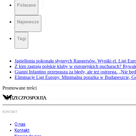
Polecane
Najnowsze
Tagi
Jagiellonia pokonała słynnych Rangersów. Wyniki el. Ligi Eur
Z kim zagrają polskie kluby w europejskich pucharach? Rywale
Gianni Infantino przeprasza za błędy, ale też ostrzega. „Nie będ
Eliminacje Ligi Europy. Minimalna porażka w Budapeszcie, G
Promowane treści
KONTAKT
O nas
Kontakt