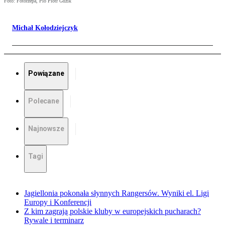
Foto: Fotorzepa, Pio Piotr Guzik
Michał Kołodziejczyk
Powiązane
Polecane
Najnowsze
Tagi
Jagiellonia pokonała słynnych Rangersów. Wyniki el. Ligi
Europy i Konferencji
Z kim zagrają polskie kluby w europejskich pucharach?
Rywale i terminarz