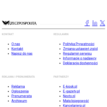
KONTAKT
REGULAMIN
O nas
Polityka Prywatności
Kontakt
Zmiana ustawień zgód
Napisz do nas
Regulamin serwisu
Informacje o nadawcy
Deklaracja dostępności
REKLAMA I PRENUMERATA
PARTNERZY
Reklama
E-kiosk.pl
Ogłoszenia
E-gazety.pl
Prenumerata
Nexto.pl
Archiwum
Mała księgowość
Kancelarierp.pl