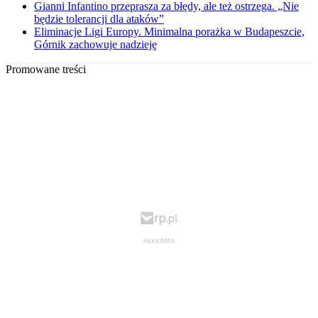
Gianni Infantino przeprasza za błędy, ale też ostrzega. „Nie
będzie tolerancji dla ataków”
Eliminacje Ligi Europy. Minimalna porażka w Budapeszcie,
Górnik zachowuje nadzieję
Promowane treści