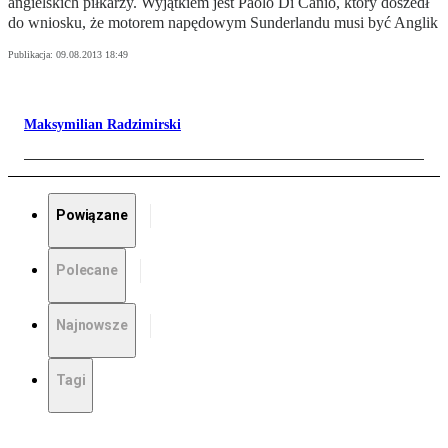
angielskich piłkarzy. Wyjątkiem jest Paolo Di Canio, który doszedł
do wniosku, że motorem napędowym Sunderlandu musi być Anglik
Publikacja:
09.08.2013 18:49
Maksymilian Radzimirski
Powiązane
Polecane
Najnowsze
Tagi