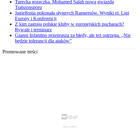
Turecka gorączka. Mohamed Salah nową gwiazdą
Trabzonsporu
Jagiellonia pokonała słynnych Rangersów. Wyniki el. Ligi
Europy i Konferencji
Z kim zagrają polskie kluby w europejskich pucharach?
Rywale i terminarz
Gianni Infantino przeprasza za błędy, ale też ostrzega. „Nie
będzie tolerancji dla ataków”
Promowane treści