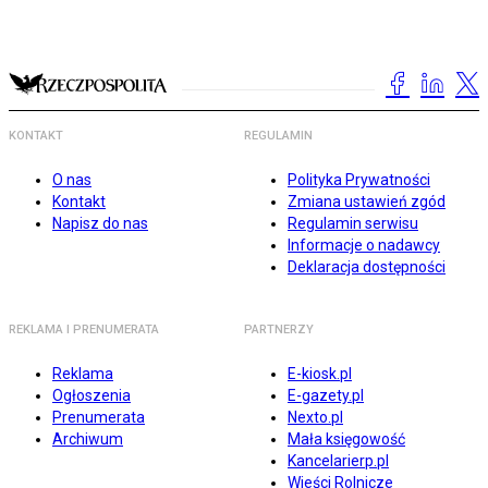
KONTAKT
REGULAMIN
O nas
Polityka Prywatności
Kontakt
Zmiana ustawień zgód
Napisz do nas
Regulamin serwisu
Informacje o nadawcy
Deklaracja dostępności
REKLAMA I PRENUMERATA
PARTNERZY
Reklama
E-kiosk.pl
Ogłoszenia
E-gazety.pl
Prenumerata
Nexto.pl
Archiwum
Mała księgowość
Kancelarierp.pl
Wieści Rolnicze