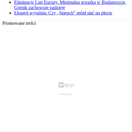
Eliminacje Ligi Europy. Minimalna porażka w Budapeszcie,
Górnik zachowuje nadzieję
Ekspert wyjaśnia: Czy „Staruch” mógł stać na płocie
Promowane treści