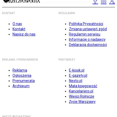
KONTAKT
REGULAMIN
O nas
Polityka Prywatności
Kontakt
Zmiana ustawień zgód
Napisz do nas
Regulamin serwisu
Informacje o nadawcy
Deklaracja dostępności
REKLAMA I PRENUMERATA
PARTNERZY
Reklama
E-kiosk.pl
Ogłoszenia
E-gazety.pl
Prenumerata
Nexto.pl
Archiwum
Mała księgowość
Kancelarierp.pl
Wieści Rolnicze
Życie Warszawy
NASZE WYDARZENIA