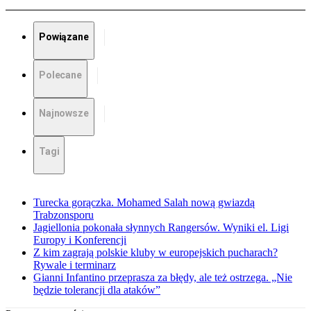
Powiązane
Polecane
Najnowsze
Tagi
Turecka gorączka. Mohamed Salah nową gwiazdą
Trabzonsporu
Jagiellonia pokonała słynnych Rangersów. Wyniki el. Ligi
Europy i Konferencji
Z kim zagrają polskie kluby w europejskich pucharach?
Rywale i terminarz
Gianni Infantino przeprasza za błędy, ale też ostrzega. „Nie
będzie tolerancji dla ataków”