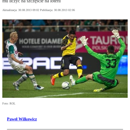
mu liczyć na szczęście na loterii
Aktualizacja:
30.08.2013 09:02
Publikacja:
30.08.2013 02:06
Foto: ROL
Paweł Wilkowicz