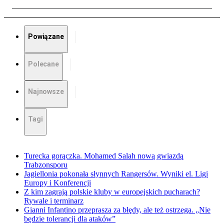
Powiązane
Polecane
Najnowsze
Tagi
Turecka gorączka. Mohamed Salah nową gwiazdą
Trabzonsporu
Jagiellonia pokonała słynnych Rangersów. Wyniki el. Ligi
Europy i Konferencji
Z kim zagrają polskie kluby w europejskich pucharach?
Rywale i terminarz
Gianni Infantino przeprasza za błędy, ale też ostrzega. „Nie
będzie tolerancji dla ataków”