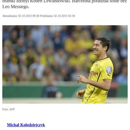
bramki zdobył Robert Lewandowski. Barcelona poradziła sobie bez
Leo Messiego.
Aktualizacja:
02.10.2013 09:38
Publikacja:
02.10.2013 01:34
Foto: AFP
Michał Kołodziejczyk