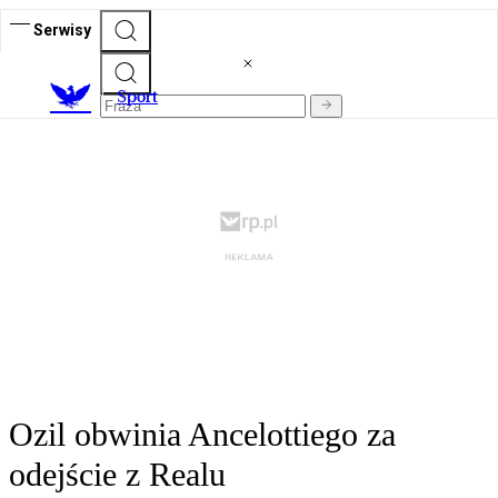
Serwisy
S
port
Ozil obwinia Ancelottiego za
odejście z Realu