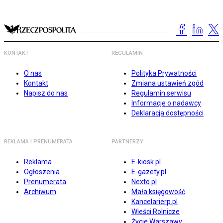
KONTAKT
REGULAMIN
O nas
Polityka Prywatności
Kontakt
Zmiana ustawień zgód
Napisz do nas
Regulamin serwisu
Informacje o nadawcy
Deklaracja dostępności
REKLAMA I PRENUMERATA
PARTNERZY
Reklama
E-kiosk.pl
Ogłoszenia
E-gazety.pl
Prenumerata
Nexto.pl
Archiwum
Mała księgowość
Kancelarierp.pl
Wieści Rolnicze
Życie Warszawy