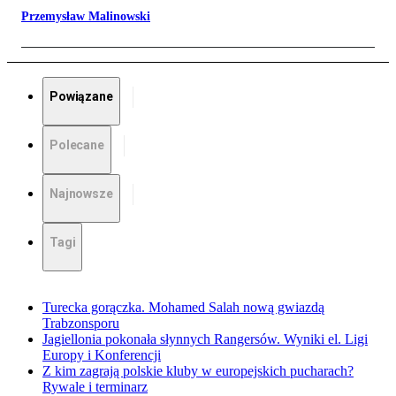
Przemysław Malinowski
Powiązane
Polecane
Najnowsze
Tagi
Turecka gorączka. Mohamed Salah nową gwiazdą
Trabzonsporu
Jagiellonia pokonała słynnych Rangersów. Wyniki el. Ligi
Europy i Konferencji
Z kim zagrają polskie kluby w europejskich pucharach?
Rywale i terminarz