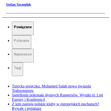
Stefan Szczepłek
Powiązane
Polecane
Najnowsze
Tagi
Turecka gorączka. Mohamed Salah nową gwiazdą
Trabzonsporu
Jagiellonia pokonała słynnych Rangersów. Wyniki el. Ligi
Europy i Konferencji
Z kim zagrają polskie kluby w europejskich pucharach?
Rywale i terminarz