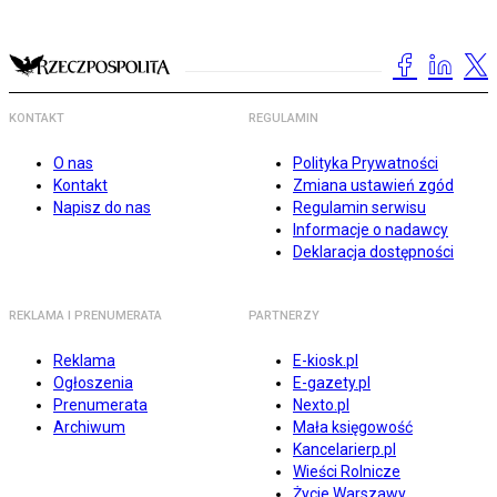
KONTAKT
REGULAMIN
O nas
Polityka Prywatności
Kontakt
Zmiana ustawień zgód
Napisz do nas
Regulamin serwisu
Informacje o nadawcy
Deklaracja dostępności
REKLAMA I PRENUMERATA
PARTNERZY
Reklama
E-kiosk.pl
Ogłoszenia
E-gazety.pl
Prenumerata
Nexto.pl
Archiwum
Mała księgowość
Kancelarierp.pl
Wieści Rolnicze
Życie Warszawy