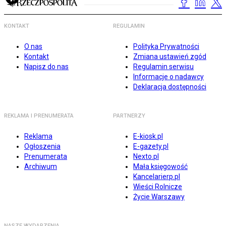
KONTAKT
REGULAMIN
O nas
Polityka Prywatności
Kontakt
Zmiana ustawień zgód
Napisz do nas
Regulamin serwisu
Informacje o nadawcy
Deklaracja dostępności
REKLAMA I PRENUMERATA
PARTNERZY
Reklama
E-kiosk.pl
Ogłoszenia
E-gazety.pl
Prenumerata
Nexto.pl
Archiwum
Mała księgowość
Kancelarierp.pl
Wieści Rolnicze
Życie Warszawy
NASZE WYDARZENIA