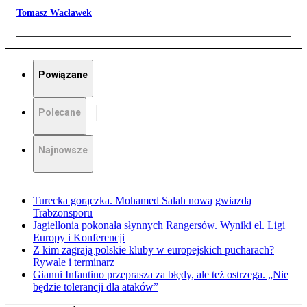
Tomasz Wacławek
Powiązane
Polecane
Najnowsze
Turecka gorączka. Mohamed Salah nową gwiazdą
Trabzonsporu
Jagiellonia pokonała słynnych Rangersów. Wyniki el. Ligi
Europy i Konferencji
Z kim zagrają polskie kluby w europejskich pucharach?
Rywale i terminarz
Gianni Infantino przeprasza za błędy, ale też ostrzega. „Nie
będzie tolerancji dla ataków”