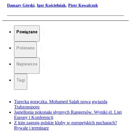
Damazy Górski
,
Igor Kościelniak
,
Piotr Kowalczuk
Powiązane
Polecane
Najnowsze
Tagi
Turecka gorączka. Mohamed Salah nową gwiazdą
Trabzonsporu
Jagiellonia pokonała słynnych Rangersów. Wyniki el. Ligi
Europy i Konferencji
Z kim zagrają polskie kluby w europejskich pucharach?
Rywale i terminarz