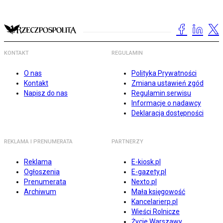
KONTAKT
REGULAMIN
O nas
Polityka Prywatności
Kontakt
Zmiana ustawień zgód
Napisz do nas
Regulamin serwisu
Informacje o nadawcy
Deklaracja dostępności
REKLAMA I PRENUMERATA
PARTNERZY
Reklama
E-kiosk.pl
Ogłoszenia
E-gazety.pl
Prenumerata
Nexto.pl
Archiwum
Mała księgowość
Kancelarierp.pl
Wieści Rolnicze
Życie Warszawy