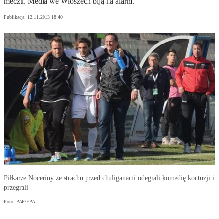
meczu. Media we Włoszech biją na alarm.
Publikacja:
12.11.2013 18:40
Piłkarze Noceriny ze strachu przed chuliganami odegrali komedię kontuzji i
przegrali
Foto: PAP/EPA