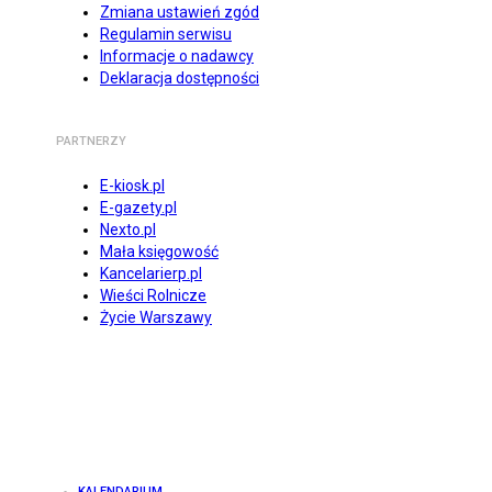
Zmiana ustawień zgód
Regulamin serwisu
Informacje o nadawcy
Deklaracja dostępności
PARTNERZY
E-kiosk.pl
E-gazety.pl
Nexto.pl
Mała księgowość
Kancelarierp.pl
Wieści Rolnicze
Życie Warszawy
KALENDARIUM