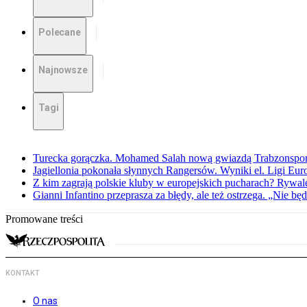
Polecane
Najnowsze
Tagi
Turecka gorączka. Mohamed Salah nową gwiazdą Trabzonspo
Jagiellonia pokonała słynnych Rangersów. Wyniki el. Ligi Eur
Z kim zagrają polskie kluby w europejskich pucharach? Rywale
Gianni Infantino przeprasza za błędy, ale też ostrzega. „Nie będ
Promowane treści
KONTAKT
O nas