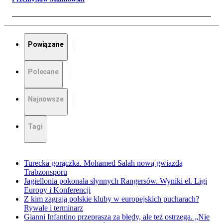
Powiązane
Polecane
Najnowsze
Tagi
Turecka gorączka. Mohamed Salah nową gwiazdą
Trabzonsporu
Jagiellonia pokonała słynnych Rangersów. Wyniki el. Ligi
Europy i Konferencji
Z kim zagrają polskie kluby w europejskich pucharach?
Rywale i terminarz
Gianni Infantino przeprasza za błędy, ale też ostrzega. „Nie