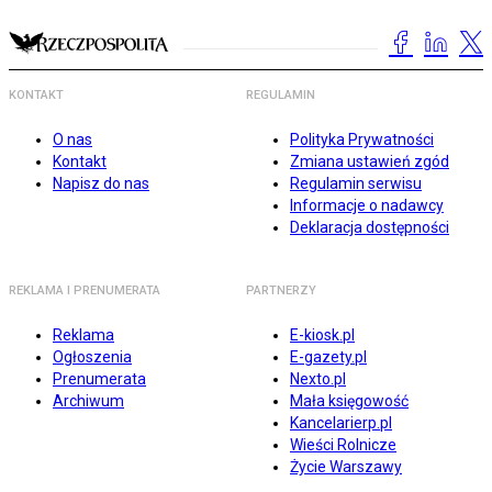
KONTAKT
REGULAMIN
O nas
Polityka Prywatności
Kontakt
Zmiana ustawień zgód
Napisz do nas
Regulamin serwisu
Informacje o nadawcy
Deklaracja dostępności
REKLAMA I PRENUMERATA
PARTNERZY
Reklama
E-kiosk.pl
Ogłoszenia
E-gazety.pl
Prenumerata
Nexto.pl
Archiwum
Mała księgowość
Kancelarierp.pl
Wieści Rolnicze
Życie Warszawy