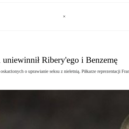
d uniewinnił Ribery'ego i Benzemę
karżonych o uprawianie seksu z nieletnią. Piłkarze reprezentacji Fran