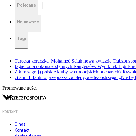
Polecane
Najnowsze
Tagi
Turecka gorączka. Mohamed Salah nową gwiazdą Trabzonspo
Jagiellonia pokonała słynnych Rangersów. Wyniki el. Ligi Eur
Z kim zagrają polskie kluby w europejskich pucharach? Rywale
Gianni Infantino przeprasza za błędy, ale też ostrzega. „Nie będ
Promowane treści
KONTAKT
O nas
Kontakt