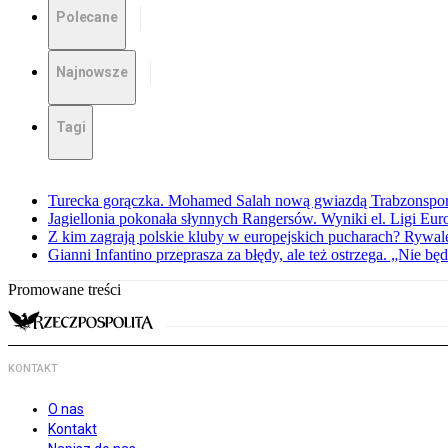
Polecane
Najnowsze
Tagi
Turecka gorączka. Mohamed Salah nową gwiazdą Trabzonspo
Jagiellonia pokonała słynnych Rangersów. Wyniki el. Ligi Eur
Z kim zagrają polskie kluby w europejskich pucharach? Rywale
Gianni Infantino przeprasza za błędy, ale też ostrzega. „Nie będ
Promowane treści
KONTAKT
O nas
Kontakt