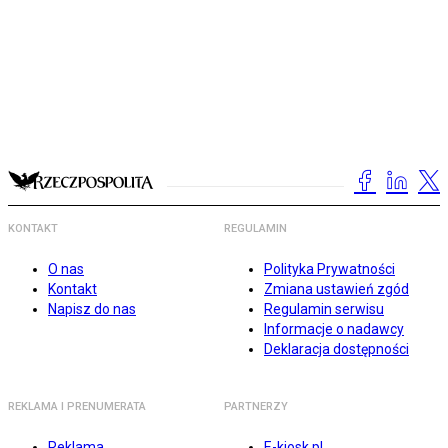
KONTAKT
REGULAMIN
O nas
Polityka Prywatności
Kontakt
Zmiana ustawień zgód
Napisz do nas
Regulamin serwisu
Informacje o nadawcy
Deklaracja dostępności
REKLAMA I PRENUMERATA
PARTNERZY
Reklama
E-kiosk.pl