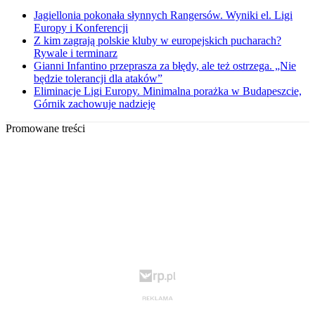
Jagiellonia pokonała słynnych Rangersów. Wyniki el. Ligi
Europy i Konferencji
Z kim zagrają polskie kluby w europejskich pucharach?
Rywale i terminarz
Gianni Infantino przeprasza za błędy, ale też ostrzega. „Nie
będzie tolerancji dla ataków”
Eliminacje Ligi Europy. Minimalna porażka w Budapeszcie,
Górnik zachowuje nadzieję
Promowane treści