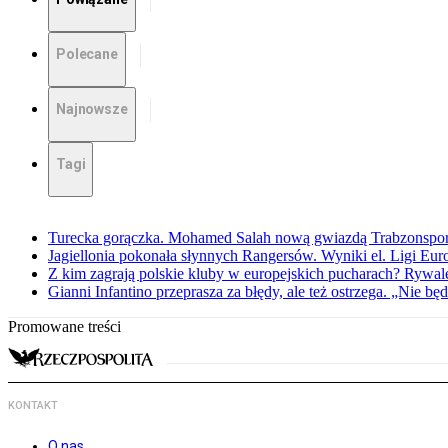
Polecane
Najnowsze
Tagi
Turecka gorączka. Mohamed Salah nową gwiazdą Trabzonspo
Jagiellonia pokonała słynnych Rangersów. Wyniki el. Ligi Eur
Z kim zagrają polskie kluby w europejskich pucharach? Rywale
Gianni Infantino przeprasza za błędy, ale też ostrzega. „Nie będ
Promowane treści
KONTAKT
O nas