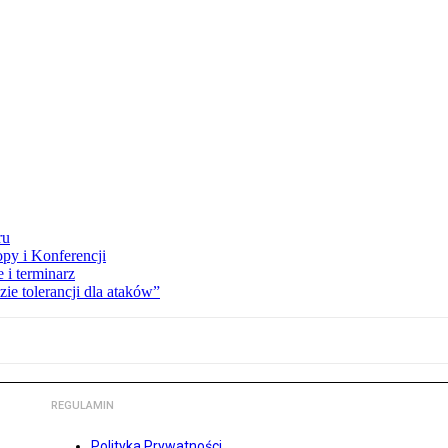
ru
opy i Konferencji
 i terminarz
zie tolerancji dla ataków”
REGULAMIN
Polityka Prywatności