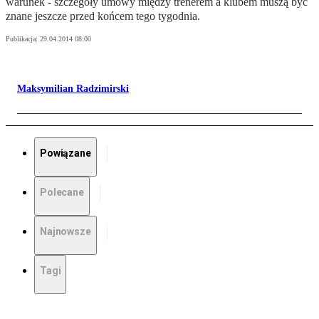
warunek - szczegóły umowy między trenerem a klubem muszą być
znane jeszcze przed końcem tego tygodnia.
Publikacja:
29.04.2014 08:00
Maksymilian Radzimirski
Powiązane
Polecane
Najnowsze
Tagi