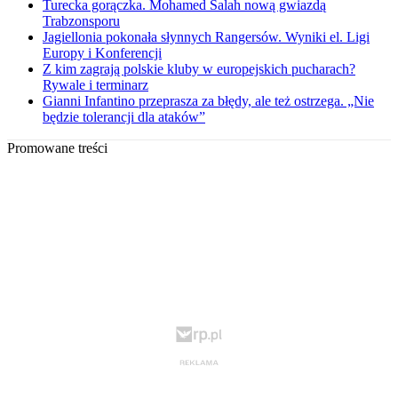
Turecka gorączka. Mohamed Salah nową gwiazdą
Trabzonsporu
Jagiellonia pokonała słynnych Rangersów. Wyniki el. Ligi
Europy i Konferencji
Z kim zagrają polskie kluby w europejskich pucharach?
Rywale i terminarz
Gianni Infantino przeprasza za błędy, ale też ostrzega. „Nie
będzie tolerancji dla ataków”
Promowane treści