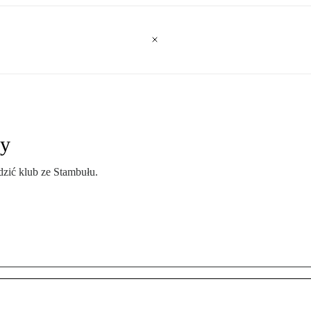
ay
zić klub ze Stambułu.