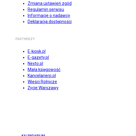
Zmiana ustawień zgód
Regulamin serwisu
Informacje o nadawcy
Deklaracja dostępności
PARTNERZY
E-kiosk.pl
E-gazety.pl
Nexto.pl
Mała księgowość
Kancelarierp.pl
Wieści Rolnicze
Życie Warszawy
KALENDARIUM