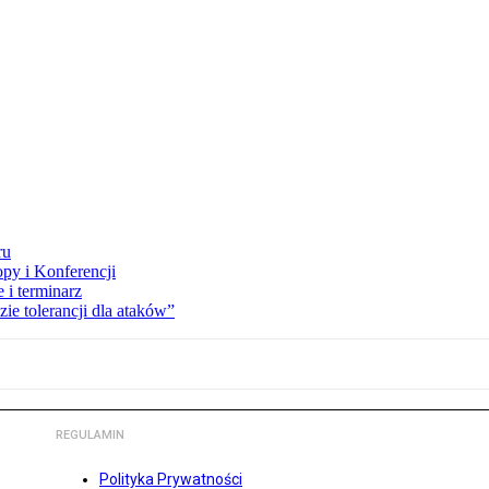
ru
opy i Konferencji
 i terminarz
zie tolerancji dla ataków”
REGULAMIN
Polityka Prywatności