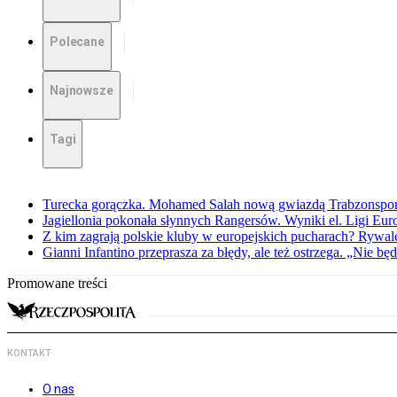
Polecane
Najnowsze
Tagi
Turecka gorączka. Mohamed Salah nową gwiazdą Trabzonspo
Jagiellonia pokonała słynnych Rangersów. Wyniki el. Ligi Eur
Z kim zagrają polskie kluby w europejskich pucharach? Rywale
Gianni Infantino przeprasza za błędy, ale też ostrzega. „Nie będ
Promowane treści
KONTAKT
O nas