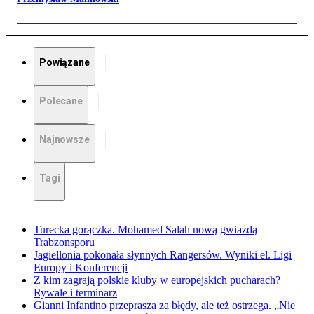
Powiązane
Polecane
Najnowsze
Tagi
Turecka gorączka. Mohamed Salah nową gwiazdą
Trabzonsporu
Jagiellonia pokonała słynnych Rangersów. Wyniki el. Ligi
Europy i Konferencji
Z kim zagrają polskie kluby w europejskich pucharach?
Rywale i terminarz
Gianni Infantino przeprasza za błędy, ale też ostrzega. „Nie