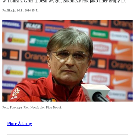
w Tbilisi z Gruzją. Jeśli wygra, zakończy rok jako lider grupy D.
Publikacja:
10.11.2014 15:51
Foto: Fotorzepa, Piotr Nowak pion Piotr Nowak
Piotr Żelazny