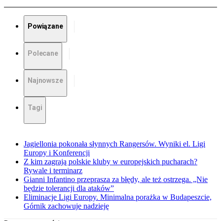
Powiązane
Polecane
Najnowsze
Tagi
Jagiellonia pokonała słynnych Rangersów. Wyniki el. Ligi
Europy i Konferencji
Z kim zagrają polskie kluby w europejskich pucharach?
Rywale i terminarz
Gianni Infantino przeprasza za błędy, ale też ostrzega. „Nie
będzie tolerancji dla ataków”
Eliminacje Ligi Europy. Minimalna porażka w Budapeszcie,
Górnik zachowuje nadzieję