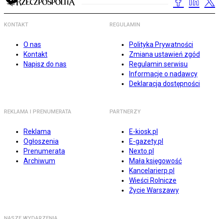
KONTAKT
REGULAMIN
O nas
Polityka Prywatności
Kontakt
Zmiana ustawień zgód
Napisz do nas
Regulamin serwisu
Informacje o nadawcy
Deklaracja dostępności
REKLAMA I PRENUMERATA
PARTNERZY
Reklama
E-kiosk.pl
Ogłoszenia
E-gazety.pl
Prenumerata
Nexto.pl
Archiwum
Mała księgowość
Kancelarierp.pl
Wieści Rolnicze
Życie Warszawy
NASZE WYDARZENIA