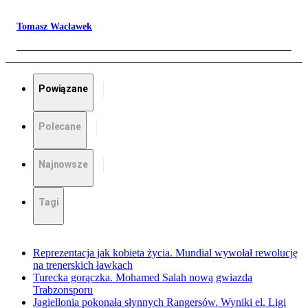
Tomasz Wacławek
Powiązane
Polecane
Najnowsze
Tagi
Reprezentacja jak kobieta życia. Mundial wywołał rewolucję
na trenerskich ławkach
Turecka gorączka. Mohamed Salah nową gwiazdą
Trabzonsporu
Jagiellonia pokonała słynnych Rangersów. Wyniki el. Ligi